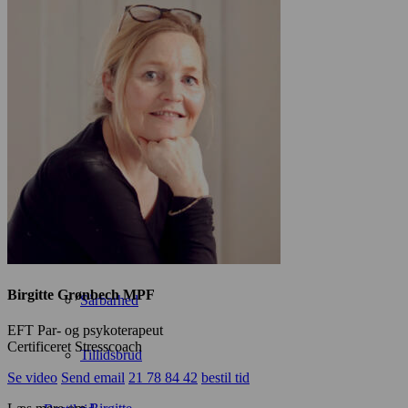
Parterapi
Kærlighedsliv
Konfliktmonstre
Personlig udvikling
Psykoterapi
Birgitte Grønbech MPF
Sårbarhed
EFT Par- og psykoterapeut
Certificeret Stresscoach
Tillidsbrud
Se video
Send email
21 78 84 42
bestil tid