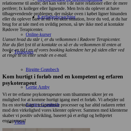
relationerne til andre; det kan være i de nære relationer eller de mere
perifere; fx kolleger eller lignende. Men hvis du oplever at have
tilbagevendende problemer, der måske oven i købet ligner hinanden
Kærlighedscoaching
eller du oplever bare at stå i en akut situation, hvor du ved, at du har
brug for at tale med en uvildig person, så tøv ikke med at kontakte
Rødovre Terapicenter.
Online-kurser
Uanset hvad du står i, er du velkommen i Rødovre Terapicenter.
Har du fået lyst til at kontakte os så er du velkommen til enten at
booke en tid i en af vores booking kalendere her på siden eller ved
Terapeuter
at ringe til os eller sende en e-mail.
Birgitte Grønbech
Kom hurtigt i forløb med en kompetent og erfaren
psykoterapeut
Gertie Amby
Vi er tre erfarne psykoterapeuter som tilsammen sikrer jer en
mulighed for at komme hurtigt igang med et forløb. Vi arbejder ud
Carsten Grønbech
fra en stor indsigt i terapeutiske processer og har altid radaren rettet
mod den virkelighed vores klienter oplever. Sammen med klienterne
skaber vi positiv udvikling, baseret på et ærligt og helhjertet
engagement!
Viden