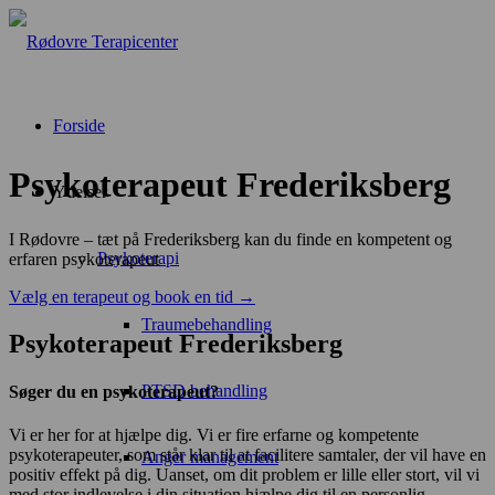
Forside
Psykoterapeut Frederiksberg
Ydelser
I Rødovre – tæt på Frederiksberg kan du finde en kompetent og
Psykoterapi
erfaren psykoterapeut
Vælg en terapeut og book en tid →
Traumebehandling
Psykoterapeut Frederiksberg
PTSD behandling
Søger du en psykoterapeut?
Vi er her for at hjælpe dig. Vi er fire erfarne og kompetente
psykoterapeuter, som står klar til at facilitere samtaler, der vil have en
Anger management
positiv effekt på dig. Uanset, om dit problem er lille eller stort, vil vi
med stor indlevelse i din situation hjælpe dig til en personlig