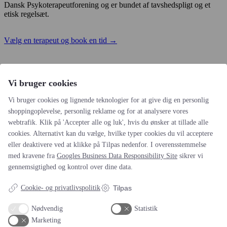
Dansk Psykoterapeutforening og er bundet af tavshedspligt og et
etisk regelsæt.
Vælg en terapeut og book en tid →
Rødovre Terapicenter
Vi bruger cookies
Vi bruger cookies og lignende teknologier for at give dig en personlig
shoppingoplevelse, personlig reklame og for at analysere vores
webtrafik. Klik på 'Accepter alle og luk', hvis du ønsker at tillade alle
Huset i Huset, Fjeldhammervej 15, rum 114 og 118
cookies. Alternativt kan du vælge, hvilke typer cookies du vil acceptere
2610 Rødovre.
eller deaktivere ved at klikke på Tilpas nedenfor. I overensstemmelse
med kravene fra
Googles Business Data Responsibility Site
sikrer vi
Fri Parkering!
gennemsigtighed og kontrol over dine data.
Telefon:
tel: 27 26 58 01
Email:
kontakt@rodovre-terapicenter.dk
Cookie- og privatlivspolitik
Tilpas
Nødvendig
Statistik
Marketing
Navigation