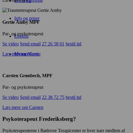
Læs mere om
Birgitte
Bestil tid
Info og priser
Gertie Amby MPF
Par- og psykoterapeut
English
Se video
Send email
27 26 58 01
bestil tid
Læs mere om Gertie
Menu
Menu
Carsten Grønbech, MPF
Par- og psykoterapeut
Se video
Send email
22 38 72 75
bestil tid
Læs mere om Carsten
Psykoterapeut Frederiksberg?
Psykoterapeuterne i Rødovre Terapicenter er hver især medlem af