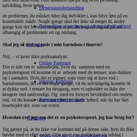
udvikling, hvor netop
Depressionsbehandling
de problemer, du måsker føler dig indviklet i, kan blive løst på en
konstruktiv måde. Nogle gange skal der ikke så meget til, andre
Behandling af misbrug og afhængighedsadfærd
gange kan det blive en længere rejse, du begiver dig ud på, alt
afhængig af problemets art og omfang.
Skal jeg så ned og rode i min barndom i timevis?
Parterapi
Nej, – vi laver ikke psykoanalyse.
Online Parterapi
Der er tale om et samarbejde, hvor du sammen med en
psykoterapeut vil komme til at arbejde med de temaer, som dukker
op i samtalen. Hvis det er temaer, som viser sig at have rod i
Intensiv Parterapi
barndommen, det er det nogle gange, vil du selvfølgelig komme til
at dykke ned i temaet fra dengang, men vi opholder os ikke der
længere end nødvendigt. Og med en fornyet bevidsthed om ondets
Parterapi efter utroskab
rod, vil du kunne være i nuet med en større lethed, når du har fået
bearbejdet det, som var svært.
Hvordan ved jeg, om det er en psykoterapeut, jeg har brug for?
Coaching
Jeg gætter på, at du ikke var kommet ind på denne side, hvis du ikke
bøvler med et eller andet. Ofte giver ens problemer sig udslag i
Stresscoaching og stressbehandling