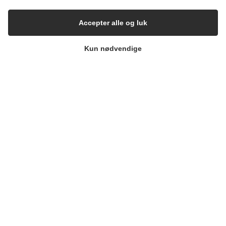
Accepter alle og luk
Kun nødvendige
Parterapi
Intensiv Parterapi
Psykoterapi
Cookie- & privatlivspolitik
Sitemap
Medlemmer af Dansk
Psykoterapeutforening
© Copyright 2026 - Rødovre Terapicenter
Scroll to top