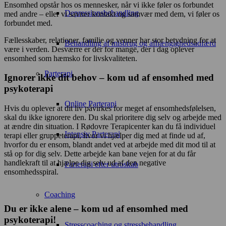
Ensomhed opstår hos os mennesker, når vi ikke føler os forbundet
Depressionsbehandling
med andre – eller vi savner kontakt og samvær med dem, vi føler os
forbundet med.
Fællesskaber, relationer, familie og venner har stor betydning for at
Behandling af misbrug og afhængighedsadfærd
være i verden. Desværre er der for mange, der i dag oplever
ensomhed som hæmsko for livskvaliteten.
Parterapi
Ignorer ikke dit behov – kom ud af ensomhed med
psykoterapi
Online Parterapi
Hvis du oplever at dit liv påvirkes for meget af ensomhedsfølelsen,
skal du ikke ignorere den. Du skal prioritere dig selv og arbejde med
at ændre din situation. I Rødovre Terapicenter kan du få individuel
Intensiv Parterapi
terapi eller gruppeterapi, hvor vi hjælper dig med at finde ud af,
hvorfor du er ensom, blandt andet ved at arbejde med dit mod til at
stå op for dig selv. Dette arbejde kan bane vejen for at du får
handlekraft til at hjælpe dig selv ud af den negative
Parterapi efter utroskab
ensomhedsspiral.
Coaching
Du er ikke alene – kom ud af ensomhed med
psykoterapi!
Stresscoaching og stressbehandling