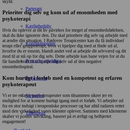
skyld.
Parterapi
Prioriter dig selv og kom ud af ensomheden med
psykoterapi
Kærlighedsliv
Hvis du oplever at dit liv påvirkes for meget af ensomhedsfølelsen,
skal du ikke ignorere den. Du skal prioritere dig selv og arbejde med
at ændre din situation. I Rødovre Terapicenter kan du få individuel
Konfliktmonstre
terapi eller gruppeterapi, hvor vi hjælper dig med at finde ud af,
hvorfor du er ensom, blandt andet ved at arbejde dit selvværd og dit
mod til at stå op for dig selv. Dette arbejde kan bane vejen for at du
Personlig udvikling
får handlekraft til at hjælpe dig selv ud af den negative
ensomhedsspiral.
Kom hurtigt i forløb med en kompetent og erfaren
Psykoterapi
psykoterapeut
Vi er tre erfarne psykoterapeuter som tilsammen sikrer jer en
Sårbarhed
mulighed for at komme hurtigt igang med et forløb. Vi arbejder ud
fra en stor indsigt i terapeutiske processer og har altid radaren rettet
mod den virkelighed vores klienter oplever. Sammen med klienterne
Tillidsbrud
skaber vi positiv udvikling, baseret på et ærligt og helhjertet
engagement!