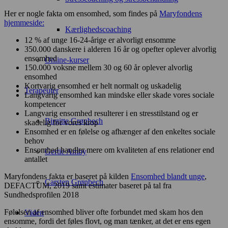
Her er nogle fakta om ensomhed, som findes på
Maryfondens
hjemmeside:
Kærlighedscoaching
12 % af unge 16-24-årige er alvorligt ensomme
350.000 danskere i alderen 16 år og opefter oplever alvorlig
ensomhed
Online-kurser
150.000 voksne mellem 30 og 60 år oplever alvorlig
ensomhed
Kortvarig ensomhed er helt normalt og uskadelig
Terapeuter
Langvarig ensomhed kan mindske eller skade vores sociale
kompetencer
Langvarig ensomhed resulterer i en stresstilstand og er
Birgitte Grønbech
skadelig for vores krop
Ensomhed er en følelse og afhænger af den enkeltes sociale
behov
Ensomhed handler mere om kvaliteten af ens relationer end
Gertie Amby
antallet
Maryfondens fakta er baseret på kilden
Ensomhed blandt unge
,
Carsten Grønbech
DEFACTUM, 2019 samt estimater baseret på tal fra
Sundhedsprofilen 2018
Følelsen af ensomhed bliver ofte forbundet med skam hos den
Viden
ensomme, fordi det føles flovt, og man tænker, at det er ens egen