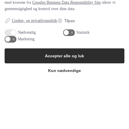
2610 Rødovre.
med kravene fra
Googles Business Data Responsibility Site
sikrer vi
gennemsigtighed og kontrol over dine data.
Fri Parkering!
Telefon:
tel: 27 26 58 01
Cookie- og privatlivspolitik
Tilpas
Email:
kontakt@rodovre-terapicenter.dk
Nødvendig
Statistik
Marketing
Navigation
Accepter alle og luk
Kun nødvendige
Parterapi
Intensiv Parterapi
Psykoterapi
Cookie- & privatlivspolitik
Sitemap