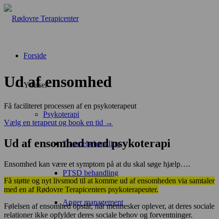
Forside
Ud af ensomhed
Ydelser
Få faciliteret processen af en psykoterapeut
Psykoterapi
Vælg en terapeut og book en tid →
Ud af ensomhed med psykoterapi
Traumebehandling
Ensomhed kan være et symptom på at du skal søge hjælp….
PTSD behandling
Få støtte og nyt livsmod til at komme ud af ensomheden via samtaler
med en af Rødovre Terapicenters psykoterapeuter.
Anger management
Følelsen af ensomhed opstår, når mennesker oplever, at deres sociale
relationer ikke opfylder deres sociale behov og forventninger.